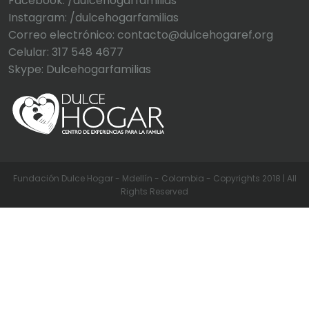
Facebook: /dulcehogarfamilias
Instagram: /dulcehogarfamilias
Correo electrónico: contacto@dulcehogaref.org
Celular: 317 548 4677
Skype: Dulcehogarfamilias
Fundación Dulce Hogar - Mdellín - Colombia - Copyrights 2018 | All
Rights Reserved