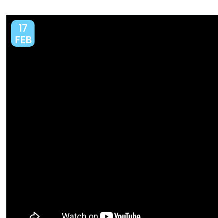
17
FEB